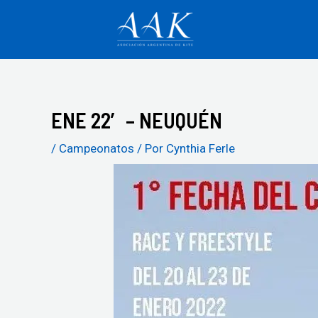
Ir
al
contenido
ENE 22′ – NEUQUÉN
Navegación
de
/
Campeonatos
/ Por
Cynthia Ferle
entradas