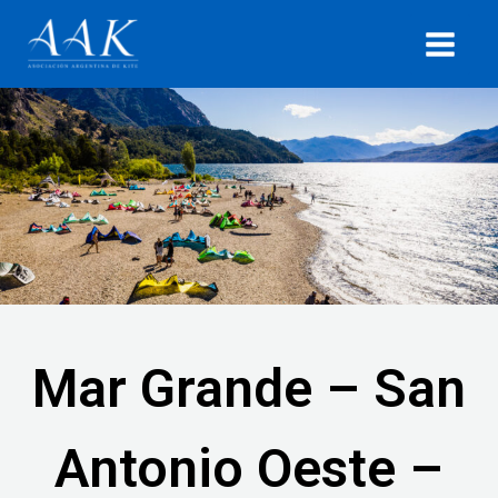
Ir
MAIN
al
MEN
contenido
Mar Grande – San
Antonio Oeste –