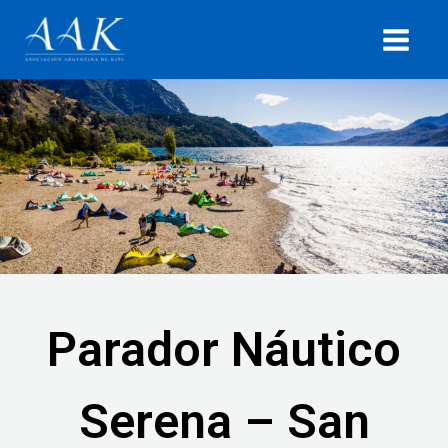
Ir
MAIN
al
MEN
contenido
Parador Náutico
Serena – San