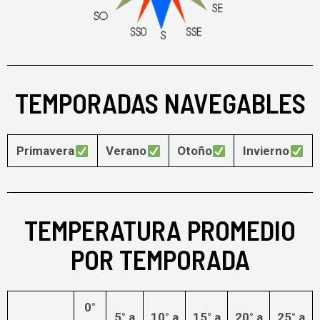
TEMPORADAS NAVEGABLES
Primavera
Verano
Otoño
Invierno
TEMPERATURA PROMEDIO
POR TEMPORADA
0°
5° a
10° a
15° a
20° a
25° a